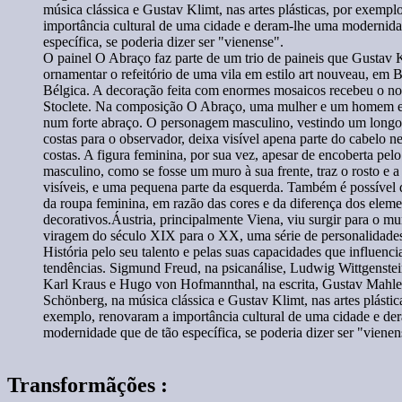
O painel O Abraço faz parte de um trio de paineis que Gustav K
ornamentar o refeitório de uma vila em estilo art nouveau, em B
Bélgica. A decoração feita com enormes mosaicos recebeu o no
Stoclete. Na composição O Abraço, uma mulher e um homem e
num forte abraço. O personagem masculino, vestindo um longo
costas para o observador, deixa visível apena parte do cabelo n
costas. A figura feminina, por sua vez, apesar de encoberta pel
masculino, como se fosse um muro à sua frente, traz o rosto e a
visíveis, e uma pequena parte da esquerda. Também é possível d
da roupa feminina, em razão das cores e da diferença dos elem
decorativos.Áustria, principalmente Viena, viu surgir para o m
viragem do século XIX para o XX, uma série de personalidades
História pelo seu talento e pelas suas capacidades que influenc
tendências. Sigmund Freud, na psicanálise, Ludwig Wittgenstein
Karl Kraus e Hugo von Hofmannthal, na escrita, Gustav Mahle
Schönberg, na música clássica e Gustav Klimt, nas artes plástic
exemplo, renovaram a importância cultural de uma cidade e de
modernidade que de tão específica, se poderia dizer ser "vienen
Transformãções :