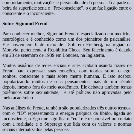
comportamento, motivações e personalidade da pessoa. Já a parte na
beira da superfície seria o “Pré-consciente”, o que faz ligação entre o
consciente e o inconsciente.
Sobre Sigmund Freud
Para conhecer melhor, Sigmund Freud é especializado em medicina
neurológica e é conhecido como um dos pioneiros da psicanálise.
Ele nasceu em 6 de maio de 1856 em Freiberg, na região da
Moravia, pertencente à República Checa. Seu falecimento é datado
em 23 de setembro de 1939 em Londres, na Inglaterra.
Muitos usuários de redes sociais e sites acabam usando frases de
Freud para expressar suas emoções, com teorias sobre o ego,
sonhos, consciente e mais sobre mente humana. E isso acabou
popularizando muitos de seus pensamentos mais de um século
depois, mesmo fora do meio acadêmico. Ele debateu também temas
polêmicos sobre sexualidade, e até práticas não aprovadas pelo
meio acadêmico.
Nas análises de Freud, também são popularizados três outros termos,
com o “ID” representando a energia psíquica da libido, ligada ao
inconsciente, o Ego que significa o “eu” e é responsável no contato
com a realidade e o Superego que lida com os valores e normas
sociais internalizados pelas pessoas.