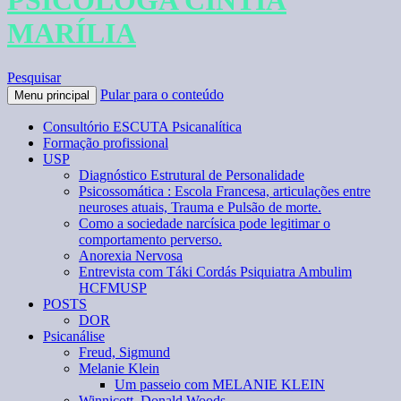
PSICÓLOGA CÍNTIA
MARÍLIA
Pesquisar
Pular para o conteúdo
Menu principal
Consultório ESCUTA Psicanalítica
Formação profissional
USP
Diagnóstico Estrutural de Personalidade
Psicossomática : Escola Francesa, articulações entre
neuroses atuais, Trauma e Pulsão de morte.
Como a sociedade narcísica pode legitimar o
comportamento perverso.
Anorexia Nervosa
Entrevista com Táki Cordás Psiquiatra Ambulim
HCFMUSP
POSTS
DOR
Psicanálise
Freud, Sigmund
Melanie Klein
Um passeio com MELANIE KLEIN
Winnicott, Donald Woods