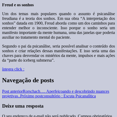
Freud e os sonhos
Um dos temas mais populares quando o assunto é psicanálise
freudiana é a teoria dos sonhos. Em sua obra “A interpretação dos
sonhos” datada em 1900, Freud aborda como um dos caminhos para
entender melhor o inconsciente. Isso porque o sonho seria um
manifesto importante da mente humana, uma das janelas que poderia
auxiliar no tratamento mental do paciente.
Segundo o pai da psicanálise, seria possível analisar o conteúdo dos
sonhos e criar relações dessas manifestações. E isso seria uma das
chaves para desvendar os mistérios da mente, impulsos e mais ações
da “parte do iceberg submersa”.
íntegra click :
Navegação de posts
Post anterior
Rorschach…. Aperfeiçoando e descobrindo nuances
projetivas..
Próximo post
consultório : Escuta Psicanalítica
Deixe uma resposta
O seu endereço de e-mail não será publicado.
Campos obrigatórios