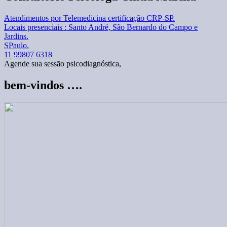
Atendimentos por Telemedicina certificação CRP-SP.
Locais presenciais : Santo André, São Bernardo do Campo e
Jardins.
SPaulo.
11 99807 6318
Agende sua sessão psicodiagnóstica,
bem-vindos ….