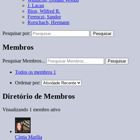
J. Lacan
Bion, Wilfred R.
Ferenczi, Sandor
Rorschach, Hermann
Pesquisar por:
Membros
Pesquisar Membros...
Todos os membros
1
Ordenar por:
Diretório de Membros
Visualizando 1 membro ativo
Cíntia Marília