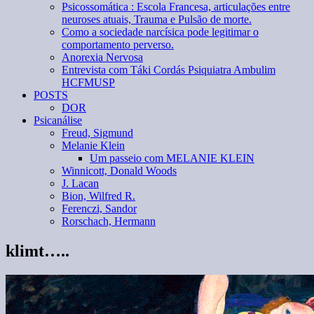
Psicossomática : Escola Francesa, articulações entre
neuroses atuais, Trauma e Pulsão de morte.
Como a sociedade narcísica pode legitimar o
comportamento perverso.
Anorexia Nervosa
Entrevista com Táki Cordás Psiquiatra Ambulim
HCFMUSP
POSTS
DOR
Psicanálise
Freud, Sigmund
Melanie Klein
Um passeio com MELANIE KLEIN
Winnicott, Donald Woods
J. Lacan
Bion, Wilfred R.
Ferenczi, Sandor
Rorschach, Hermann
klimt…..