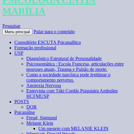
PSICÓLOGA CÍNTIA
MARÍLIA
Pesquisar
Pular para o conteúdo
Menu principal
Consultório ESCUTA Psicanalítica
Formação profissional
USP
Diagnóstico Estrutural de Personalidade
Psicossomática : Escola Francesa, articulações entre
neuroses atuais, Trauma e Pulsão de morte.
Como a sociedade narcísica pode legitimar o
comportamento perverso.
Anorexia Nervosa
Entrevista com Táki Cordás Psiquiatra Ambulim
HCFMUSP
POSTS
DOR
Psicanálise
Freud, Sigmund
Melanie Klein
Um passeio com MELANIE KLEIN
Winnicott, Donald Woods