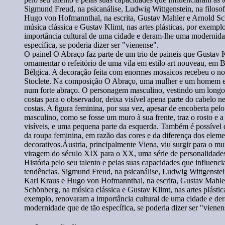
O painel O Abraço faz parte de um trio de paineis que Gustav K
ornamentar o refeitório de uma vila em estilo art nouveau, em B
Bélgica. A decoração feita com enormes mosaicos recebeu o no
Stoclete. Na composição O Abraço, uma mulher e um homem e
num forte abraço. O personagem masculino, vestindo um longo
costas para o observador, deixa visível apena parte do cabelo n
costas. A figura feminina, por sua vez, apesar de encoberta pel
masculino, como se fosse um muro à sua frente, traz o rosto e a
visíveis, e uma pequena parte da esquerda. Também é possível d
da roupa feminina, em razão das cores e da diferença dos elem
decorativos.Áustria, principalmente Viena, viu surgir para o m
viragem do século XIX para o XX, uma série de personalidades
História pelo seu talento e pelas suas capacidades que influenc
tendências. Sigmund Freud, na psicanálise, Ludwig Wittgenstein
Karl Kraus e Hugo von Hofmannthal, na escrita, Gustav Mahle
Schönberg, na música clássica e Gustav Klimt, nas artes plástic
exemplo, renovaram a importância cultural de uma cidade e de
modernidade que de tão específica, se poderia dizer ser "vienen