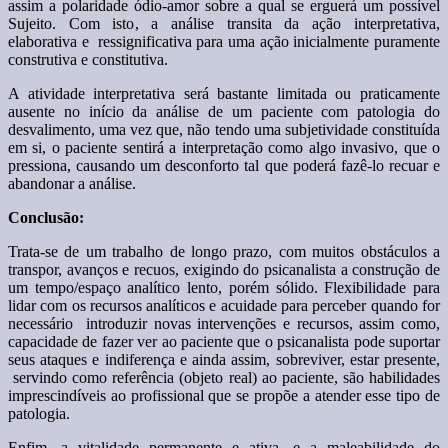
assim a polaridade ódio-amor sobre a qual se erguerá um possível
Sujeito. Com isto, a análise transita da ação interpretativa,
elaborativa e ressignificativa para uma ação inicialmente puramente
construtiva e constitutiva.
A atividade interpretativa será bastante limitada ou praticamente
ausente no início da análise de um paciente com patologia do
desvalimento, uma vez que, não tendo uma subjetividade constituída
em si, o paciente sentirá a interpretação como algo invasivo, que o
pressiona, causando um desconforto tal que poderá fazê-lo recuar e
abandonar a análise.
Conclusão:
Trata-se de um trabalho de longo prazo, com muitos obstáculos a
transpor, avanços e recuos, exigindo do psicanalista a construção de
um tempo/espaço analítico lento, porém sólido. Flexibilidade para
lidar com os recursos analíticos e acuidade para perceber quando for
necessário introduzir novas intervenções e recursos, assim como,
capacidade de fazer ver ao paciente que o psicanalista pode suportar
seus ataques e indiferença e ainda assim, sobreviver, estar presente,
servindo como referência (objeto real) ao paciente, são habilidades
imprescindíveis ao profissional que se propõe a atender esse tipo de
patologia.
Enfim, a vitalidade permanente e ativa, e a maleabilidade do