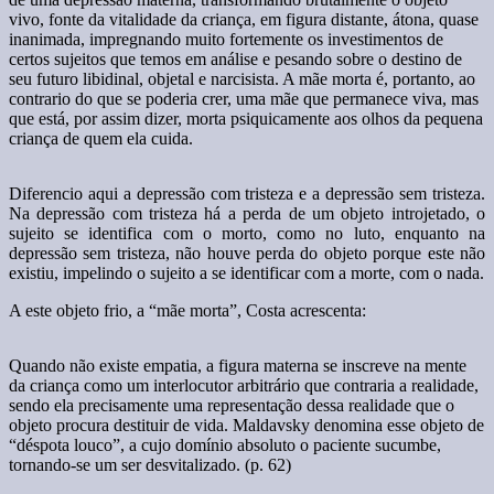
vivo, fonte da vitalidade da criança, em figura distante, átona, quase
inanimada, impregnando muito fortemente os investimentos de
certos sujeitos que temos em análise e pesando sobre o destino de
seu futuro libidinal, objetal e narcisista. A mãe morta é, portanto, ao
contrario do que se poderia crer, uma mãe que permanece viva, mas
que está, por assim dizer, morta psiquicamente aos olhos da pequena
criança de quem ela cuida.
Diferencio aqui a depressão com tristeza e a depressão sem tristeza.
Na depressão com tristeza há a perda de um objeto introjetado, o
sujeito se identifica com o morto, como no luto, enquanto na
depressão sem tristeza, não houve perda do objeto porque este não
existiu, impelindo o sujeito a se identificar com a morte, com o nada.
A este objeto frio, a “mãe morta”, Costa acrescenta:
Quando não existe empatia, a figura materna se inscreve na mente
da criança como um interlocutor arbitrário que contraria a realidade,
sendo ela precisamente uma representação dessa realidade que o
objeto procura destituir de vida. Maldavsky denomina esse objeto de
“déspota louco”, a cujo domínio absoluto o paciente sucumbe,
tornando-se um ser desvitalizado. (p. 62)