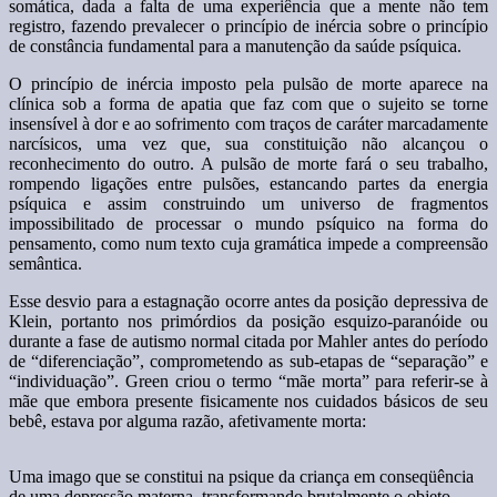
somática, dada a falta de uma experiência que a mente não tem
registro, fazendo prevalecer o princípio de inércia sobre o princípio
de constância fundamental para a manutenção da saúde psíquica.
O princípio de inércia imposto pela pulsão de morte aparece na
clínica sob a forma de apatia que faz com que o sujeito se torne
insensível à dor e ao sofrimento com traços de caráter marcadamente
narcísicos, uma vez que, sua constituição não alcançou o
reconhecimento do outro. A pulsão de morte fará o seu trabalho,
rompendo ligações entre pulsões, estancando partes da energia
psíquica e assim construindo um universo de fragmentos
impossibilitado de processar o mundo psíquico na forma do
pensamento, como num texto cuja gramática impede a compreensão
semântica.
Esse desvio para a estagnação ocorre antes da posição depressiva de
Klein, portanto nos primórdios da posição esquizo-paranóide ou
durante a fase de autismo normal citada por Mahler antes do período
de “diferenciação”, comprometendo as sub-etapas de “separação” e
“individuação”. Green criou o termo “mãe morta” para referir-se à
mãe que embora presente fisicamente nos cuidados básicos de seu
bebê, estava por alguma razão, afetivamente morta:
Uma imago que se constitui na psique da criança em conseqüência
de uma depressão materna, transformando brutalmente o objeto