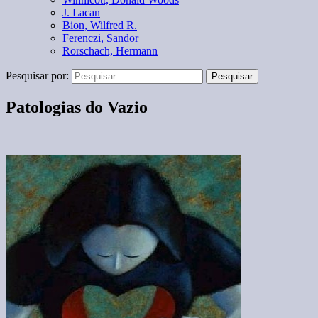
J. Lacan
Bion, Wilfred R.
Ferenczi, Sandor
Rorschach, Hermann
Pesquisar por:
Patologias do Vazio