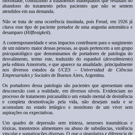
morbidade, conduzindo a tratamentos inadequados que resultam no
abandono do tratamento pelos pacientes que não se sentem
atendidos em sua demanda.
Não se trata de uma ocorrência inusitada, pois Freud, em 1926 já
citava esse tipo de paciente portador de uma angustia automática e
desamparo (
Hilflosigkeit
).
A contemporaneidade e seus impactos contribuem para o surgimento
de um número maior dessas pessoas, as quais pertencem a um grupo
psicopatológico que denominamos de portadores de patologia do
desvalimento, termo este, traduzido do espanhol (
desvalimiento
)
pela editora Amorrortu, e que aparece na atualidade, principalmente
nos diversos estudos da
UCES
–
Universidad de Ciências
Empresariales y Sociales
de Buenos Aires, Argentina.
Os portadores dessa patologia são pacientes que apresentam uma
desconexão com a realidade, em diversos níveis. Evidenciam no
processo de tratamento psicanalítico um estado mental de desistência
e completa desmotivação pela vida, não desejam nada e se
acomodam no estado letárgico e monótono de um viver sem
aspirações ou expectativas.
Um quadro de depressão sem tristeza, neuroses traumáticas e
tóxicas, transtornos alimentares ou abuso de substâncias, violência
vincular e somatizações diversas. O que o singulariza e diferencia de