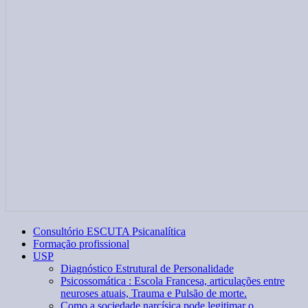
Consultório ESCUTA Psicanalítica
Formação profissional
USP
Diagnóstico Estrutural de Personalidade
Psicossomática : Escola Francesa, articulações entre
neuroses atuais, Trauma e Pulsão de morte.
Como a sociedade narcísica pode legitimar o