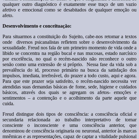
qualquer outro diagnóstico é exatamente esse traço de um vazio
afetivo e emocional como se desabitados de qualquer emoção ou
afeto.
Desenvolvimento e conceituação:
Para situarmos a constituição do Sujeito, cabe-nos retomar a textos
onde diversos psicanalistas refletem sobre o desenvolvimento da
sexualidade. Freud nos fala de um primeiro momento de vida onde a
libido se concentra na região bucal e nas mucosas, estado narcísico
por excelência, no qual o recém-nascido não reconhece o outro
senão como uma extensão de si próprio. Nessa fase da vida sob a
prevalência do id, processo primário na busca da satisfação dos
impulsos, imediata, irrefreável, do prazer a todo custo, aqui e agora.
Para que este prazer seja satisfeito, o recém-nascido necessita ver
atendidas suas demandas básicas de fome, sede, higiene e cuidados
básicos, através dos quais se agregam os afetos- emoções e
sentimentos – a contenção e o acolhimento da parte aquele que
cuida.
Freud distingue dois tipos de consciência: a consciência oficial e
secundaria relacionada ao trabalho interpretativo de tornar
consciente o inconsciente e uma consciência anterior, que
denominou de consciência originaria ou neuronal, anterior às marcas
mnêmicas e as representações, capaz de captar a vitalidade pulsional