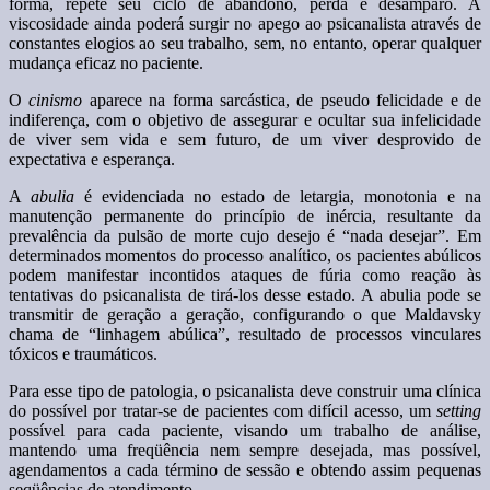
forma, repete seu ciclo de abandono, perda e desamparo. A
viscosidade ainda poderá surgir no apego ao psicanalista através de
constantes elogios ao seu trabalho, sem, no entanto, operar qualquer
mudança eficaz no paciente.
O
cinismo
aparece na forma sarcástica, de pseudo felicidade e de
indiferença, com o objetivo de assegurar e ocultar sua infelicidade
de viver sem vida e sem futuro, de um viver desprovido de
expectativa e esperança.
A
abulia
é evidenciada no estado de letargia, monotonia e na
manutenção permanente do princípio de inércia, resultante da
prevalência da pulsão de morte cujo desejo é “nada desejar”. Em
determinados momentos do processo analítico, os pacientes abúlicos
podem manifestar incontidos ataques de fúria como reação às
tentativas do psicanalista de tirá-los desse estado. A abulia pode se
transmitir de geração a geração, configurando o que Maldavsky
chama de “linhagem abúlica”, resultado de processos vinculares
tóxicos e traumáticos.
Para esse tipo de patologia, o psicanalista deve construir uma clínica
do possível por tratar-se de pacientes com difícil acesso, um
setting
possível para cada paciente, visando um trabalho de análise,
mantendo uma freqüência nem sempre desejada, mas possível,
agendamentos a cada término de sessão e obtendo assim pequenas
seqüências de atendimento.