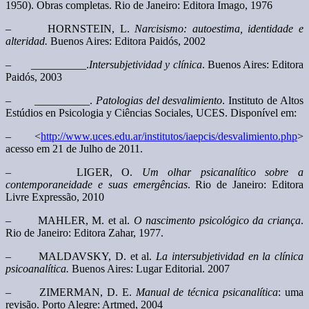
1950). Obras completas. Rio de Janeiro: Editora Imago, 1976
– HORNSTEIN, L.
Narcisismo: autoestima, identidade e
alteridad.
Buenos Aires: Editora Paidós, 2002
– __________.
Intersubjetividad y clínica
. Buenos Aires: Editora
Paidós, 2003
– __________.
Patologias del desvalimiento
. Instituto de Altos
Estúdios en Psicologia y Ciências Sociales, UCES. Disponível em:
– <
http://www.uces.edu.ar/institutos/iaepcis/desvalimiento.php
>
acesso em 21 de Julho de 2011.
– LIGER, O.
Um olhar psicanalítico sobre a
contemporaneidade e suas emergências
. Rio de Janeiro: Editora
Livre Expressão, 2010
– MAHLER, M. et al.
O nascimento psicológico da criança
.
Rio de Janeiro: Editora Zahar, 1977.
– MALDAVSKY, D. et al.
La intersubjetividad en la clínica
psicoanalítica.
Buenos Aires: Lugar Editorial. 2007
– ZIMERMAN, D. E.
Manual de técnica psicanalítica
: uma
revisão. Porto Alegre: Artmed, 2004