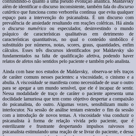
confundindo-o quanto a uma pseudo evolução analítica. Maldavsky
além de identificar o discurso inconsistente, também fala do
discurso
catártico
que funciona como verborréia contínua que evita qualquer
espaço para a intervenção do psicanalista. É um discurso com
prevalência de ansiedade resultando em reações coléricas. Há ainda
o
discurso numérico
ou especulador, desinvestindo o mundo
psíquico de características qualitativas em detrimento de
características quantitativas, no qual o conteúdo simbólico é
substituído por números, notas, scores, graus, quantidades, enfim
cálculos. Esses três discursos identificados por Maldavsky são
fundamentados na falta de qualificação afetiva, podendo haver
relatos de afetos não sentidos pelo paciente e também pelo analista.
Ainda com base nos estudos de Maldavsky, observa-se três traços
de caráter comuns nesses pacientes: a viscosidade, o cinismo e a
abulia. A
viscosidade
se manifesta como necessidade de usar o outro
para se apegar a um mundo sensível, que ele é incapaz de sentir.
Nessa modalidade de traço de caráter o paciente apresenta uma
docilidade lamuriosa que tem como objetivo despertar a compaixão
do psicanalista, do outro. Algumas vezes, sensibilizam muito o
interlocutor. Na sessão de análise tentam estender o fim da sessão
com a introdução de novos temas. A viscosidade visa conduzir o
psicanalista à forma de relação vivida pelo paciente, que é
esterilizante e frustrante despertando impulsos raivosos no
psicanalista estimulando uma reação de se livrar do paciente, e dessa