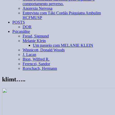
comportamento perverso.
Anorexia Nervosa
Entrevista com Táki Cordás Psiquiatra Ambulim
HCFMUSP
POSTS
DOR
Psicanálise
Freud, Sigmund
Melanie Klein
Um passeio com MELANIE KLEIN
Winnicott, Donald Woods
J. Lacan
Bion, Wilfred R.
Ferenczi, Sandor
Rorschach, Hermann
klimt…..