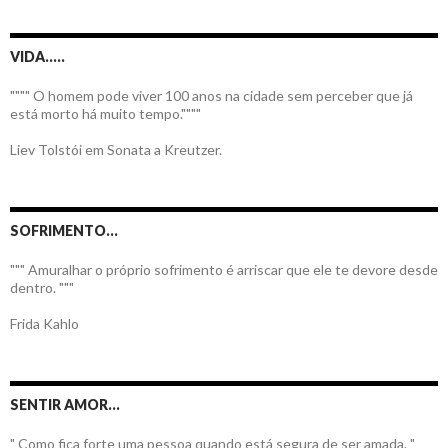
VIDA…..
"""" O homem pode viver 100 anos na cidade sem perceber que já
está morto há muito tempo.""""
Liev Tolstói em Sonata a Kreutzer.
SOFRIMENTO…
""" Amuralhar o próprio sofrimento é arriscar que ele te devore desde
dentro. """
Frida Kahlo
SENTIR AMOR…
" Como fica forte uma pessoa quando está segura de ser amada. "