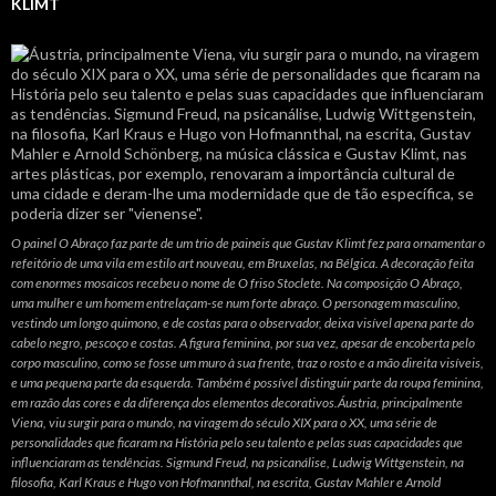
KLIMT
O painel O Abraço faz parte de um trio de paineis que Gustav Klimt fez para ornamentar o
refeitório de uma vila em estilo art nouveau, em Bruxelas, na Bélgica. A decoração feita
com enormes mosaicos recebeu o nome de O friso Stoclete. Na composição O Abraço,
uma mulher e um homem entrelaçam-se num forte abraço. O personagem masculino,
vestindo um longo quimono, e de costas para o observador, deixa visível apena parte do
cabelo negro, pescoço e costas. A figura feminina, por sua vez, apesar de encoberta pelo
corpo masculino, como se fosse um muro à sua frente, traz o rosto e a mão direita visíveis,
e uma pequena parte da esquerda. Também é possível distinguir parte da roupa feminina,
em razão das cores e da diferença dos elementos decorativos.Áustria, principalmente
Viena, viu surgir para o mundo, na viragem do século XIX para o XX, uma série de
personalidades que ficaram na História pelo seu talento e pelas suas capacidades que
influenciaram as tendências. Sigmund Freud, na psicanálise, Ludwig Wittgenstein, na
filosofia, Karl Kraus e Hugo von Hofmannthal, na escrita, Gustav Mahler e Arnold