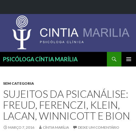
Pesquisar
PSICÓLOGA CÍNTIA MARÍLIA
PULAR
MENU
PARA
PRINCI
O
CONTEÚDO
SEM CATEGORIA
SUJEITOS DA PSICANÁLISE:
FREUD, FERENCZI, KLEIN,
LACAN, WINNICOTT E BION
MARÇO 7, 2016
CÍNTIA MARÍLIA
DEIXE UM COMENTÁRIO