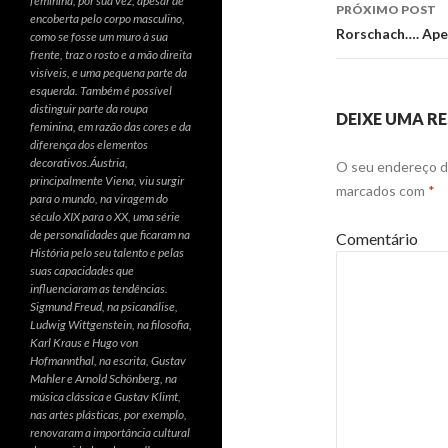
de
feminina, por sua vez, apesar de
PRÓXIMO POST
encoberta pelo corpo masculino,
posts
Rorschach…. Aper
como se fosse um muro à sua
frente, traz o rosto e a mão direita
visíveis, e uma pequena parte da
esquerda. Também é possível
distinguir parte da roupa
DEIXE UMA R
feminina, em razão das cores e da
diferença dos elementos
decorativos.Áustria,
O seu endereço de
principalmente Viena, viu surgir
marcados com
*
para o mundo, na viragem do
século XIX para o XX, uma série
de personalidades que ficaram na
Comentário
História pelo seu talento e pelas
suas capacidades que
influenciaram as tendências.
Sigmund Freud, na psicanálise,
Ludwig Wittgenstein, na filosofia,
Karl Kraus e Hugo von
Hofmannthal, na escrita, Gustav
Mahler e Arnold Schönberg, na
música clássica e Gustav Klimt,
nas artes plásticas, por exemplo,
renovaram a importância cultural