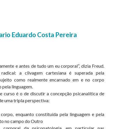
ve: O corpo em Psicanálise: a
o corpo, a psicopatologia e o
corpo na clínica psicanalítica
rio Eduardo Costa Pereira
amente e antes de tudo um eu corporal”, dizia Freud.
radical: a clivagem cartesiana é superada pela
sujeito como realmente encarnado em e no corpo
o pela linguagem.
e curso é o de discutir a concepção psicanalítica de
 de uma tripla perspectiva:
corpo, enquanto constituída pela linguagem e pela
ito no campo do Outro
orporal da psicopatologia, em particular nas