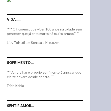
VIDA…..
"""" O homem pode viver 100 anos na cidade sem
perceber que já está morto há muito tempo.""""
Liev Tolstói em Sonata a Kreutzer.
SOFRIMENTO…
""" Amuralhar o próprio sofrimento é arriscar que
ele te devore desde dentro. """
Frida Kahlo
SENTIR AMOR…