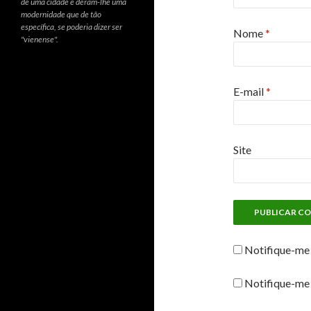
de uma cidade e deram-lhe uma
modernidade que de tão
específica, se poderia dizer ser
Nome
*
"vienense".
E-mail
*
Site
Notifique-me 
Notifique-me 