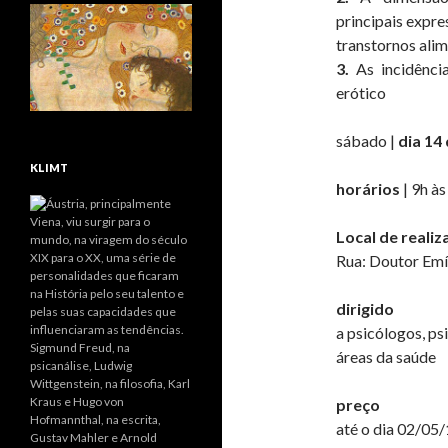
principais expr
transtornos ali
3.
As incidência
erótico
sábado |
dia 14
KLIMT
horários
| 9h às
Local de realiz
Rua: Doutor Emíl
dirigido
a psicólogos, psi
áreas da saúde
preço
até o dia 02/05/