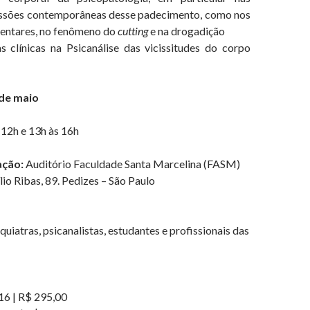
essões contemporâneas desse padecimento, como nos
mentares, no fenômeno do
cutting
e na drogadição
s clínicas na Psicanálise das vicissitudes do corpo
 de maio
 12h e 13h às 16h
ação:
Auditório Faculdade Santa Marcelina (FASM)
io Ribas, 89. Pedizes – São Paulo
quiatras, psicanalistas, estudantes e profissionais das
16 | R$ 295,00