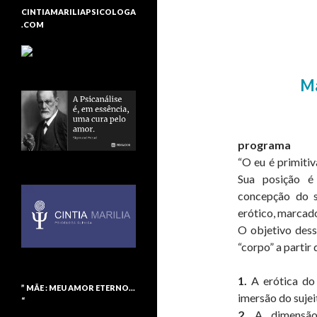
Curso Bre
CINTIAMARILIAPSICOLOGA
.COM
erótica d
corpo, o 
docente
Ma
programa
“O eu é primitiv
Sua posição é 
concepção do 
erótico, marcad
O objetivo dess
“corpo” a partir
1.
A erótica do 
” MÃE : MEU AMOR ETERNO…
imersão do suje
“
2.
A dimensão c