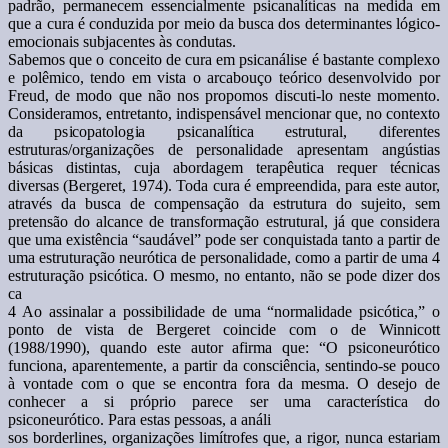
padrão, permanecem essencialmente psicanalíticas na medida em
que a cura é conduzida por meio da busca dos determinantes lógico-
emocionais subjacentes às condutas.
Sabemos que o conceito de cura em psicanálise é bastante complexo
e polêmico, tendo em vista o arcabouço teórico desenvolvido por
Freud, de modo que não nos propomos discuti-lo neste momento.
Consideramos, entretanto, indispensável mencionar que, no contexto
da psicopatologia psicanalítica estrutural, diferentes
estruturas/organizações de personalidade apresentam angústias
básicas distintas, cuja abordagem terapêutica requer técnicas
diversas (Bergeret, 1974). Toda cura é empreendida, para este autor,
através da busca de compensação da estrutura do sujeito, sem
pretensão do alcance de transformação estrutural, já que considera
que uma existência “saudável” pode ser conquistada tanto a partir de
uma estruturação neurótica de personalidade, como a partir de uma 4
estruturação psicótica. O mesmo, no entanto, não se pode dizer dos
ca
4 Ao assinalar a possibilidade de uma “normalidade psicótica,” o
ponto de vista de Bergeret coincide com o de Winnicott
(1988/1990), quando este autor afirma que: “O psiconeurótico
funciona, aparentemente, a partir da consciência, sentindo-se pouco
à vontade com o que se encontra fora da mesma. O desejo de
conhecer a si próprio parece ser uma característica do
psiconeurótico. Para estas pessoas, a análi
sos borderlines, organizações limítrofes que, a rigor, nunca estariam