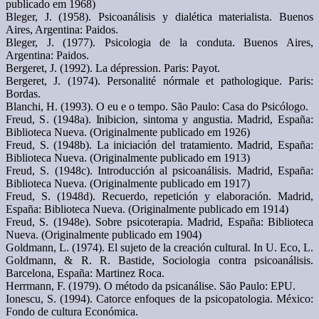
publicado em 1968)
Bleger, J. (1958). Psicoanálisis y dialética materialista. Buenos
Aires, Argentina: Paidos.
Bleger, J. (1977). Psicologia de la conduta. Buenos Aires,
Argentina: Paidos.
Bergeret, J. (1992). La dépression. Paris: Payot.
Bergeret, J. (1974). Personalité nórmale et pathologique. Paris:
Bordas.
Blanchi, H. (1993). O eu e o tempo. São Paulo: Casa do Psicólogo.
Freud, S. (1948a). Inibicion, sintoma y angustia. Madrid, España:
Biblioteca Nueva. (Originalmente publicado em 1926)
Freud, S. (1948b). La iniciación del tratamiento. Madrid, España:
Biblioteca Nueva. (Originalmente publicado em 1913)
Freud, S. (1948c). Introducción al psicoanálisis. Madrid, España:
Biblioteca Nueva. (Originalmente publicado em 1917)
Freud, S. (1948d). Recuerdo, repetición y elaboración. Madrid,
España: Biblioteca Nueva. (Originalmente publicado em 1914)
Freud, S. (1948e). Sobre psicoterapia. Madrid, España: Biblioteca
Nueva. (Originalmente publicado em 1904)
Goldmann, L. (1974). El sujeto de la creación cultural. In U. Eco, L.
Goldmann, & R. R. Bastide, Sociologia contra psicoanálisis.
Barcelona, España: Martinez Roca.
Herrmann, F. (1979). O método da psicanálise. São Paulo: EPU.
Ionescu, S. (1994). Catorce enfoques de la psicopatologia. México:
Fondo de cultura Económica.