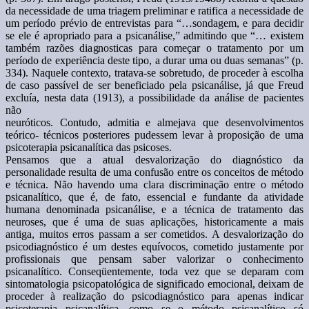
da necessidade de uma triagem preliminar e ratifica a necessidade de
um período prévio de entrevistas para “…sondagem, e para decidir
se ele é apropriado para a psicanálise,” admitindo que “… existem
também razões diagnosticas para começar o tratamento por um
período de experiência deste tipo, a durar uma ou duas semanas” (p.
334). Naquele contexto, tratava-se sobretudo, de proceder à escolha
de caso passível de ser beneficiado pela psicanálise, já que Freud
excluía, nesta data (1913), a possibilidade da análise de pacientes
não
neuróticos. Contudo, admitia e almejava que desenvolvimentos
teórico- técnicos posteriores pudessem levar à proposição de uma
psicoterapia psicanalítica das psicoses.
Pensamos que a atual desvalorização do diagnóstico da
personalidade resulta de uma confusão entre os conceitos de método
e técnica. Não havendo uma clara discriminação entre o método
psicanalítico, que é, de fato, essencial e fundante da atividade
humana denominada psicanálise, e a técnica de tratamento das
neuroses, que é uma de suas aplicações, historicamente a mais
antiga, muitos erros passam a ser cometidos. A desvalorização do
psicodiagnóstico é um destes equívocos, cometido justamente por
profissionais que pensam saber valorizar o conhecimento
psicanalítico. Conseqüentemente, toda vez que se deparam com
sintomatologia psicopatológica de significado emocional, deixam de
proceder à realização do psicodiagnóstico para apenas indicar
psicoterapia psicanalítica, como se o método psicanalítico só