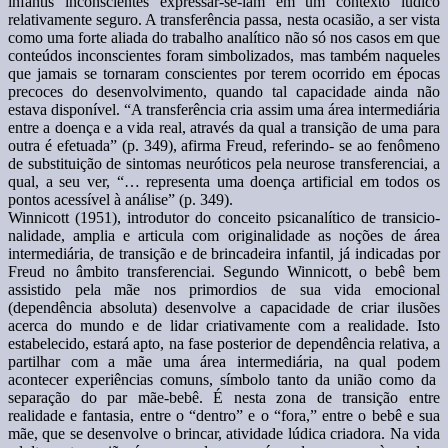
infantis inconscientes expressar-se-iam em um contexto lúdico
relativamente seguro. A transferência passa, nesta ocasião, a ser vista
como uma forte aliada do trabalho analítico não só nos casos em que
conteúdos inconscientes foram simbolizados, mas também naqueles
que jamais se tornaram conscientes por terem ocorrido em épocas
precoces do desenvolvimento, quando tal capacidade ainda não
estava disponível. “A transferência cria assim uma área intermediária
entre a doença e a vida real, através da qual a transição de uma para
outra é efetuada” (p. 349), afirma Freud, referindo- se ao fenômeno
de substituição de sintomas neuróticos pela neurose transferenciai, a
qual, a seu ver, “… representa uma doença artificial em todos os
pontos acessível à análise” (p. 349).
Winnicott (1951), introdutor do conceito psicanalítico de transicio-
nalidade, amplia e articula com originalidade as noções de área
intermediária, de transição e de brincadeira infantil, já indicadas por
Freud no âmbito transferenciai. Segundo Winnicott, o bebê bem
assistido pela mãe nos primordios de sua vida emocional
(dependência absoluta) desenvolve a capacidade de criar ilusões
acerca do mundo e de lidar criativamente com a realidade. Isto
estabelecido, estará apto, na fase posterior de dependência relativa, a
partilhar com a mãe uma área intermediária, na qual podem
acontecer experiências comuns, símbolo tanto da união como da
separação do par mãe-bebê. É nesta zona de transição entre
realidade e fantasia, entre o “dentro” e o “fora,” entre o bebê e sua
mãe, que se desenvolve o brincar, atividade lúdica criadora. Na vida