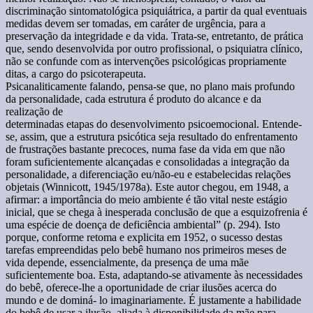
discriminação sintomatológica psiquiátrica, a partir da qual eventuais
medidas devem ser tomadas, em caráter de urgência, para a
preservação da integridade e da vida. Trata-se, entretanto, de prática
que, sendo desenvolvida por outro profissional, o psiquiatra clínico,
não se confunde com as intervenções psicológicas propriamente
ditas, a cargo do psicoterapeuta.
Psicanaliticamente falando, pensa-se que, no plano mais profundo
da personalidade, cada estrutura é produto do alcance e da
realização de
determinadas etapas do desenvolvimento psicoemocional. Entende-
se, assim, que a estrutura psicótica seja resultado do enfrentamento
de frustrações bastante precoces, numa fase da vida em que não
foram suficientemente alcançadas e consolidadas a integração da
personalidade, a diferenciação eu/não-eu e estabelecidas relações
objetais (Winnicott, 1945/1978a). Este autor chegou, em 1948, a
afirmar: a importância do meio ambiente é tão vital neste estágio
inicial, que se chega à inesperada conclusão de que a esquizofrenia é
uma espécie de doença de deficiência ambiental” (p. 294). Isto
porque, conforme retoma e explicita em 1952, o sucesso destas
tarefas empreendidas pelo bebê humano nos primeiros meses de
vida depende, essencialmente, da presença de uma mãe
suficientemente boa. Esta, adaptando-se ativamente às necessidades
do bebê, oferece-lhe a oportunidade de criar ilusões acerca do
mundo e de dominá- lo imaginariamente. É justamente a habilidade
do bebê de usar a ilusão, aliada à disponibilidade da mãe para