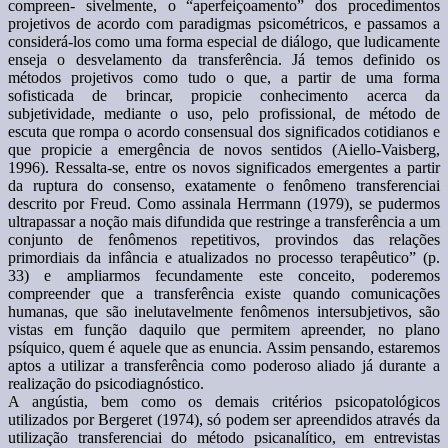
compreen- sivelmente, o “aperfeiçoamento” dos procedimentos
projetivos de acordo com paradigmas psicométricos, e passamos a
considerá-los como uma forma especial de diálogo, que ludicamente
enseja o desvelamento da transferência. Já temos definido os
métodos projetivos como tudo o que, a partir de uma forma
sofisticada de brincar, propicie conhecimento acerca da
subjetividade, mediante o uso, pelo profissional, de método de
escuta que rompa o acordo consensual dos significados cotidianos e
que propicie a emergência de novos sentidos (Aiello-Vaisberg,
1996). Ressalta-se, entre os novos significados emergentes a partir
da ruptura do consenso, exatamente o fenômeno transferenciai
descrito por Freud. Como assinala Herrmann (1979), se pudermos
ultrapassar a noção mais difundida que restringe a transferência a um
conjunto de fenômenos repetitivos, provindos das relações
primordiais da infância e atualizados no processo terapêutico” (p.
33) e ampliarmos fecundamente este conceito, poderemos
compreender que a transferência existe quando comunicações
humanas, que são inelutavelmente fenômenos intersubjetivos, são
vistas em função daquilo que permitem apreender, no plano
psíquico, quem é aquele que as enuncia. Assim pensando, estaremos
aptos a utilizar a transferência como poderoso aliado já durante a
realização do psicodiagnóstico.
A angústia, bem como os demais critérios psicopatológicos
utilizados por Bergeret (1974), só podem ser apreendidos através da
utilização transferenciai do método psicanalítico, em entrevistas