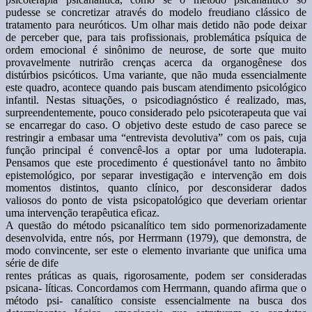
pudesse se concretizar através do modelo freudiano clássico de
tratamento para neuróticos. Um olhar mais detido não pode deixar
de perceber que, para tais profissionais, problemática psíquica de
ordem emocional é sinônimo de neurose, de sorte que muito
provavelmente nutrirão crenças acerca da organogênese dos
distúrbios psicóticos. Uma variante, que não muda essencialmente
este quadro, acontece quando pais buscam atendimento psicológico
infantil. Nestas situações, o psicodiagnóstico é realizado, mas,
surpreendentemente, pouco considerado pelo psicoterapeuta que vai
se encarregar do caso. O objetivo deste estudo de caso parece se
restringir a embasar uma “entrevista devolutiva” com os pais, cuja
função principal é convencê-los a optar por uma ludoterapia.
Pensamos que este procedimento é questionável tanto no âmbito
epistemológico, por separar investigação e intervenção em dois
momentos distintos, quanto clínico, por desconsiderar dados
valiosos do ponto de vista psicopatológico que deveriam orientar
uma intervenção terapêutica eficaz.
A questão do método psicanalítico tem sido pormenorizadamente
desenvolvida, entre nós, por Herrmann (1979), que demonstra, de
modo convincente, ser este o elemento invariante que unifica uma
série de dife
rentes práticas as quais, rigorosamente, podem ser consideradas
psicana- líticas. Concordamos com Herrmann, quando afirma que o
método psi- canalítico consiste essencialmente na busca dos