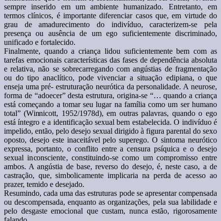
sempre inserido em um ambiente humanizado. Entretanto, em
termos clínicos, é importante diferenciar casos que, em virtude do
grau de amadurecimento do indivíduo, caracterizem-se pela
presença ou ausência de um ego suficientemente discriminado,
unificado e fortalecido.
Finalmente, quando a criança lidou suficientemente bem com as
tarefas emocionais características das fases de dependência absoluta
e relativa, não se sobrecarregando com angústias de fragmentação
ou do tipo anaclítico, pode vivenciar a situação edipiana, o que
enseja uma pré- estruturação neurótica da personalidade. A neurose,
forma de “adoecer” desta estrutura, origina-se “… quando a criança
está começando a tomar seu lugar na família como um ser humano
total” (Winnicott, 1952/1978d), em outras palavras, quando o ego
está íntegro e a identificação sexual bem estabelecida. O indivíduo é
impelido, então, pelo desejo sexual dirigido à figura parental do sexo
oposto, desejo este inaceitável pelo superego. O sintoma neurótico
expressa, portanto, o conflito entre a censura psíquica e o desejo
sexual inconsciente, constituindo-se como um compromisso entre
ambos. A angústia de base, reverso do desejo, é, neste caso, a de
castração, que, simbolicamente implicaria na perda de acesso ao
prazer, temido e desejado.
Resumindo, cada uma das estruturas pode se apresentar compensada
ou descompensada, enquanto as organizações, pela sua labilidade e
pelo desgaste emocional que custam, nunca estão, rigorosamente
falando,