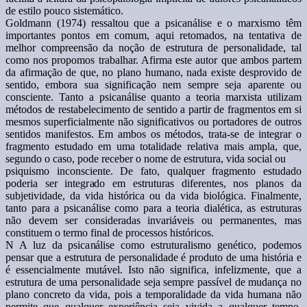
de estilo pouco sistemático.
Goldmann (1974) ressaltou que a psicanálise e o marxismo têm
importantes pontos em comum, aqui retomados, na tentativa de
melhor compreensão da noção de estrutura de personalidade, tal
como nos propomos trabalhar. Afirma este autor que ambos partem
da afirmação de que, no plano humano, nada existe desprovido de
sentido, embora sua significação nem sempre seja aparente ou
consciente. Tanto a psicanálise quanto a teoria marxista utilizam
métodos de restabelecimento de sentido a partir de fragmentos em si
mesmos superficialmente não significativos ou portadores de outros
sentidos manifestos. Em ambos os métodos, trata-se de integrar o
fragmento estudado em uma totalidade relativa mais ampla, que,
segundo o caso, pode receber o nome de estrutura, vida social ou
psiquismo inconsciente. De fato, qualquer fragmento estudado
poderia ser integrado em estruturas diferentes, nos planos da
subjetividade, da vida histórica ou da vida biológica. Finalmente,
tanto para a psicanálise como para a teoria dialética, as estruturas
não devem ser consideradas invariáveis ou permanentes, mas
constituem o termo final de processos históricos.
N A luz da psicanálise como estruturalismo genético, podemos
pensar que a estrutura de personalidade é produto de uma história e
é essencialmente mutável. Isto não significa, infelizmente, que a
estrutura de uma personalidade seja sempre passível de mudança no
plano concreto da vida, pois a temporalidade da vida humana não
permite que qualquer experiência seja vivida a qualquer tempo.