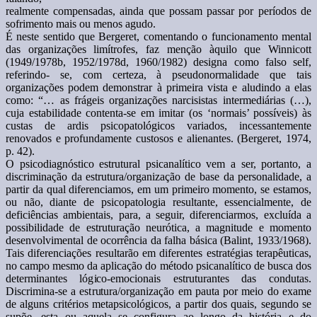
realmente compensadas, ainda que possam passar por períodos de
sofrimento mais ou menos agudo.
É neste sentido que Bergeret, comentando o funcionamento mental
das organizações limítrofes, faz menção àquilo que Winnicott
(1949/1978b, 1952/1978d, 1960/1982) designa como falso self,
referindo- se, com certeza, à pseudonormalidade que tais
organizações podem demonstrar à primeira vista e aludindo a elas
como: “… as frágeis organizações narcisistas intermediárias (…),
cuja estabilidade contenta-se em imitar (os ‘normais’ possíveis) às
custas de ardis psicopatológicos variados, incessantemente
renovados e profundamente custosos e alienantes. (Bergeret, 1974,
p. 42).
O psicodiagnóstico estrutural psicanalítico vem a ser, portanto, a
discriminação da estrutura/organização de base da personalidade, a
partir da qual diferenciamos, em um primeiro momento, se estamos,
ou não, diante de psicopatologia resultante, essencialmente, de
deficiências ambientais, para, a seguir, diferenciarmos, excluída a
possibilidade de estruturação neurótica, a magnitude e momento
desenvolvimental de ocorrência da falha básica (Balint, 1933/1968).
Tais diferenciações resultarão em diferentes estratégias terapêuticas,
no campo mesmo da aplicação do método psicanalítico de busca dos
determinantes lógico-emocionais estruturantes das condutas.
Discrimina-se a estrutura/organização em pauta por meio do exame
de alguns critérios metapsicológicos, a partir dos quais, segundo se
supõe, esta ou aquela se configura ao longo da história e do