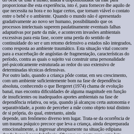
proporcionar-lhe esta experiência, isto é, para fornecer-lhe aquilo de
que necessita na hora e no lugar certos, que tornam viável o contato
entre o bebê e o ambiente. Quando o mundo não é apresentado
gradativamente ao novo ser humano, possibilitando que os
processos intelectuais superem paulatinamente eventuais falhas
adaptativas por parte da mãe, e acontecem invasões ambientais
excessivas para esta fase, ocorre uma perda do sentido de
continuidade do ser e um retomo defensivo a estados não integrados,
como resposta ao ambiente traumático. Esta situação vital concorre
para a exacerbação de angústias de fragmentação, características do
período, contra as quais o sujeito vai construir uma personalidade
pré-psicoticamente estruturada ao redor do uso extensivo de
determinadas técnicas defensivas.
Por outro lado, quando a criança pôde contar, em seu crescimento,
com um ambiente suficientemente bom na fase de dependência
absoluta, conhecendo o que Bergeret (1974) chama de evolução
banal, mas encontra dificuldades de alguma magnitude em função
de insuficientes ou inadequados aportes ambientais na fase de
dependência relativa, ou seja, quando já alcançou certa autonomia e
separatividade, a ponto de perceber a mãe como objeto total distinto
de si própria, do qual, entretanto, ainda
depende, um fenômeno diverso tem lugar. Trata-se da ocorrência de
um trauma psíquico precoce que leva a criança, ainda despreparada
emocionalmente, a ingressar abruptamente na situação edipiana