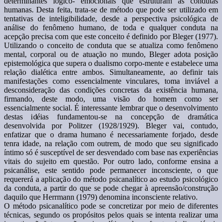
determinantes lógico- emocionais que estruturam as condutas
humanas. Desta feita, trata-se de método que pode ser utilizado em
tentativas de inteligibilidade, desde a perspectiva psicológica de
análise do fenômeno humano, de toda e qualquer conduta na
acepção precisa com que este conceito é definido por Bleger (1977).
Utilizando o conceito de conduta que se atualiza como fenômeno
mental, corporal ou de atuação no mundo, Bleger adota posição
epistemológica que supera o dualismo corpo-mente e estabelece uma
relação dialética entre ambos. Simultaneamente, ao definir tais
manifestações como essencialmente vinculares, toma inviável a
desconsideração das condições concretas da existência humana,
firmando, deste modo, uma visão do homem como ser
essencialmente social. É interessante lembrar que o desenvolvimento
destas idéias fundamentou-se na concepção de dramática
desenvolvida por Politzer (1928/1929). Bleger vai, contudo,
enfatizar que o drama humano é necessariamente forjado, desde
tenra idade, na relação com outrem, de modo que seu significado
íntimo só é susceptível de ser desvendado com base nas experiências
vitais do sujeito em questão. Por outro lado, conforme ensina a
psicanálise, este sentido pode permanecer inconsciente, o que
requererá a aplicação do método psicanalítico ao estudo psicológico
da conduta, a partir do que se pode chegar à apreensão/construção
daquilo que Herrmann (1979) denomina inconsciente relativo.
O método psicanalítico pode se concretizar por meio de diferentes
técnicas, segundo os propósitos pelos quais se intenta realizar uma