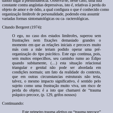
dando lugar à pseudolatência. Observa-se, neste caso, uma luta
constante contra angústias depressivas, isto é, relativas à perda do
objeto de amor e de ódio, a qual configura o que é conhecido como
organização limítrofe de personalidade, podendo esta assumir
variadas formas sintomatológicas ou ca- racterológicas.
Citando Bergeret (1974):
O ego, no caso dos estados limítrofes, superou sem
frustrações nem fixações demasiado grandes o
momento em que as relações iniciais e precoces muito
más com a mãe teriam podido operar uma pré-
organização do tipo psicótico. Este ego continua, pois,
sem muitos empecilhos, seu caminho rumo ao Édipo
quando subitamente, (…) esta situação relacionai
triangular e genital não pode ser abordada em
condições normais; um fato da realidade do contexto,
que em outras circunstancias estruturais não teria,
talvez, o mesmo impacto significativo, é sentido pelo
sujeito como uma frustração muito viva, um risco de
perda do objeto; é a isto que chamarei de “trauma
psíquico precoce, (p. 129, grifos nossos)
Continuando:
Este primeiro trauma afetivo ou “trauma precoce”