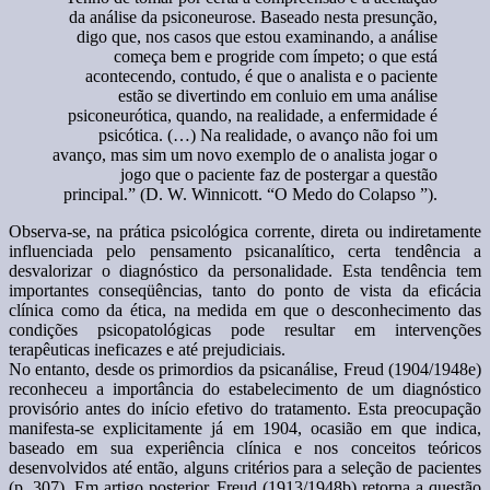
da análise da psiconeurose. Baseado nesta presunção,
digo que, nos casos que estou examinando, a análise
começa bem e progride com ímpeto; o que está
acontecendo, contudo, é que o analista e o paciente
estão se divertindo em conluio em uma análise
psiconeurótica, quando, na realidade, a enfermidade é
psicótica. (…) Na realidade, o avanço não foi um
avanço, mas sim um novo exemplo de o analista jogar o
jogo que o paciente faz de postergar a questão
principal.” (D. W. Winnicott. “O Medo do Colapso ”).
Observa-se, na prática psicológica corrente, direta ou indiretamente
influenciada pelo pensamento psicanalítico, certa tendência a
desvalorizar o diagnóstico da personalidade. Esta tendência tem
importantes conseqüências, tanto do ponto de vista da eficácia
clínica como da ética, na medida em que o desconhecimento das
condições psicopatológicas pode resultar em intervenções
terapêuticas ineficazes e até prejudiciais.
No entanto, desde os primordios da psicanálise, Freud (1904/1948e)
reconheceu a importância do estabelecimento de um diagnóstico
provisório antes do início efetivo do tratamento. Esta preocupação
manifesta-se explicitamente já em 1904, ocasião em que indica,
baseado em sua experiência clínica e nos conceitos teóricos
desenvolvidos até então, alguns critérios para a seleção de pacientes
(p. 307). Em artigo posterior, Freud (1913/1948b) retorna a questão