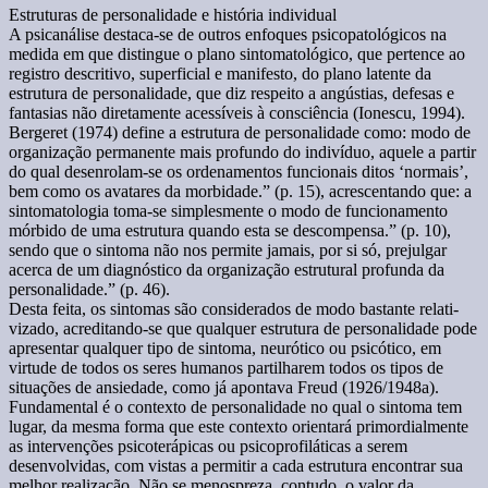
Estruturas de personalidade e história individual
A psicanálise destaca-se de outros enfoques psicopatológicos na
medida em que distingue o plano sintomatológico, que pertence ao
registro descritivo, superficial e manifesto, do plano latente da
estrutura de personalidade, que diz respeito a angústias, defesas e
fantasias não diretamente acessíveis à consciência (Ionescu, 1994).
Bergeret (1974) define a estrutura de personalidade como: modo de
organização permanente mais profundo do indivíduo, aquele a partir
do qual desenrolam-se os ordenamentos funcionais ditos ‘normais’,
bem como os avatares da morbidade.” (p. 15), acrescentando que: a
sintomatologia toma-se simplesmente o modo de funcionamento
mórbido de uma estrutura quando esta se descompensa.” (p. 10),
sendo que o sintoma não nos permite jamais, por si só, prejulgar
acerca de um diagnóstico da organização estrutural profunda da
personalidade.” (p. 46).
Desta feita, os sintomas são considerados de modo bastante relati-
vizado, acreditando-se que qualquer estrutura de personalidade pode
apresentar qualquer tipo de sintoma, neurótico ou psicótico, em
virtude de todos os seres humanos partilharem todos os tipos de
situações de ansiedade, como já apontava Freud (1926/1948a).
Fundamental é o contexto de personalidade no qual o sintoma tem
lugar, da mesma forma que este contexto orientará primordialmente
as intervenções psicoterápicas ou psicoprofiláticas a serem
desenvolvidas, com vistas a permitir a cada estrutura encontrar sua
melhor realização. Não se menospreza, contudo, o valor da