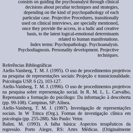
consists on guiding the psychoanalyst through clinical
decisions about peculiar techniques and strategies,
depending on the kind of psychopathology of each
particular case. Projective Procedures, transitionally
used on clinical interviews, are specially mentioned,
once they provide the access, in a ludic and creative
basis, to the latent logical-emotional determinants
related to human manifestations.
Index terms: Psychopathology. Psychoanalysis.
Psychodiagnosis. Personality development. Projective
techniques.
Referências Bibliográficas
Aiello-Vaisberg, T. M. J. (1995). O uso de procedimentos projetivos
na pesquisa de representações sociais: Projeção e transicionalidade.
Psicologia USP, 6 (2), 103-127.
Aiello-Vaisberg, T. M. J. (1996). O uso de procedimentos projetivos
na pesquisa sobre representação social. In R. M. L. L. Carvalho,
Repensando a formação do psicólogo: Da informação à descoberta
(pp. 99-108). Campinas, SP: Alínea.
Aiello-Vaisberg, T. M. J. (1997). Investigação de representações
sociais. In W Trinca (Org.), Formas de investigação clínica em
psicologia (pp. 255-288). São Paulo: Vetor.
Balint, M. (1993). A falha básica: Aspectos terapêuticos da
regressão. Porto Alegre, RS: Artes Médicas. (Originalmente