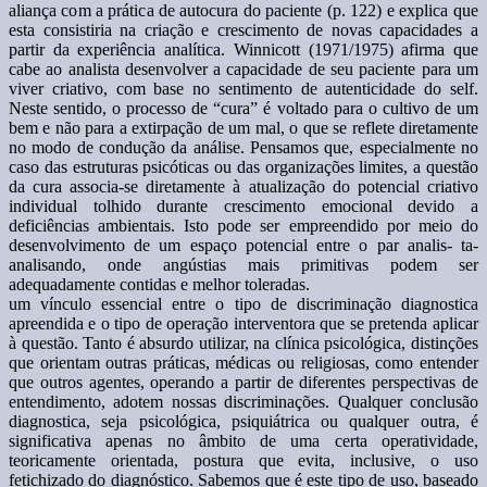
aliança com a prática de autocura do paciente (p. 122) e explica que
esta consistiria na criação e crescimento de novas capacidades a
partir da experiência analítica. Winnicott (1971/1975) afirma que
cabe ao analista desenvolver a capacidade de seu paciente para um
viver criativo, com base no sentimento de autenticidade do self.
Neste sentido, o processo de “cura” é voltado para o cultivo de um
bem e não para a extirpação de um mal, o que se reflete diretamente
no modo de condução da análise. Pensamos que, especialmente no
caso das estruturas psicóticas ou das organizações limites, a questão
da cura associa-se diretamente à atualização do potencial criativo
individual tolhido durante crescimento emocional devido a
deficiências ambientais. Isto pode ser empreendido por meio do
desenvolvimento de um espaço potencial entre o par analis- ta-
analisando, onde angústias mais primitivas podem ser
adequadamente contidas e melhor toleradas.
um vínculo essencial entre o tipo de discriminação diagnostica
apreendida e o tipo de operação interventora que se pretenda aplicar
à questão. Tanto é absurdo utilizar, na clínica psicológica, distinções
que orientam outras práticas, médicas ou religiosas, como entender
que outros agentes, operando a partir de diferentes perspectivas de
entendimento, adotem nossas discriminações. Qualquer conclusão
diagnostica, seja psicológica, psiquiátrica ou qualquer outra, é
significativa apenas no âmbito de uma certa operatividade,
teoricamente orientada, postura que evita, inclusive, o uso
fetichizado do diagnóstico. Sabemos que é este tipo de uso, baseado