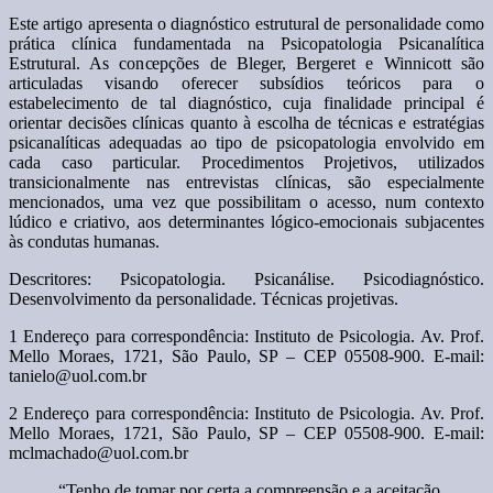
Este artigo apresenta o diagnóstico estrutural de personalidade como
prática clínica fundamentada na Psicopatologia Psicanalítica
Estrutural. As concepções de Bleger, Bergeret e Winnicott são
articuladas visando oferecer subsídios teóricos para o
estabelecimento de tal diagnóstico, cuja finalidade principal é
orientar decisões clínicas quanto à escolha de técnicas e estratégias
psicanalíticas adequadas ao tipo de psicopatologia envolvido em
cada caso particular. Procedimentos Projetivos, utilizados
transicionalmente nas entrevistas clínicas, são especialmente
mencionados, uma vez que possibilitam o acesso, num contexto
lúdico e criativo, aos determinantes lógico-emocionais subjacentes
às condutas humanas.
Descritores: Psicopatologia. Psicanálise. Psicodiagnóstico.
Desenvolvimento da personalidade. Técnicas projetivas.
1 Endereço para correspondência: Instituto de Psicologia. Av. Prof.
Mello Moraes, 1721, São Paulo, SP – CEP 05508-900. E-mail:
tanielo@uol.com.br
2 Endereço para correspondência: Instituto de Psicologia. Av. Prof.
Mello Moraes, 1721, São Paulo, SP – CEP 05508-900. E-mail:
mclmachado@uol.com.br
“Tenho de tomar por certa a compreensão e a aceitação