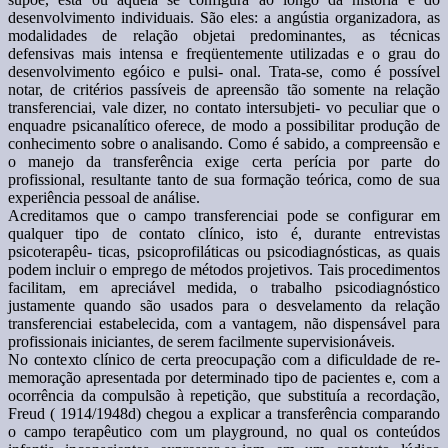
desenvolvimento individuais. São eles: a angústia organizadora, as
modalidades de relação objetai predominantes, as técnicas
defensivas mais intensa e freqüentemente utilizadas e o grau do
desenvolvimento egóico e pulsi- onal. Trata-se, como é possível
notar, de critérios passíveis de apreensão tão somente na relação
transferenciai, vale dizer, no contato intersubjeti- vo peculiar que o
enquadre psicanalítico oferece, de modo a possibilitar produção de
conhecimento sobre o analisando. Como é sabido, a compreensão e
o manejo da transferência exige certa perícia por parte do
profissional, resultante tanto de sua formação teórica, como de sua
experiência pessoal de análise.
Acreditamos que o campo transferenciai pode se configurar em
qualquer tipo de contato clínico, isto é, durante entrevistas
psicoterapêu- ticas, psicoprofiláticas ou psicodiagnósticas, as quais
podem incluir o emprego de métodos projetivos. Tais procedimentos
facilitam, em apreciável medida, o trabalho psicodiagnóstico
justamente quando são usados para o desvelamento da relação
transferenciai estabelecida, com a vantagem, não dispensável para
profissionais iniciantes, de serem facilmente supervisionáveis.
No contexto clínico de certa preocupação com a dificuldade de re-
memoração apresentada por determinado tipo de pacientes e, com a
ocorrência da compulsão à repetição, que substituía a recordação,
Freud ( 1914/1948d) chegou a explicar a transferência comparando
o campo terapêutico com um playground, no qual os conteúdos