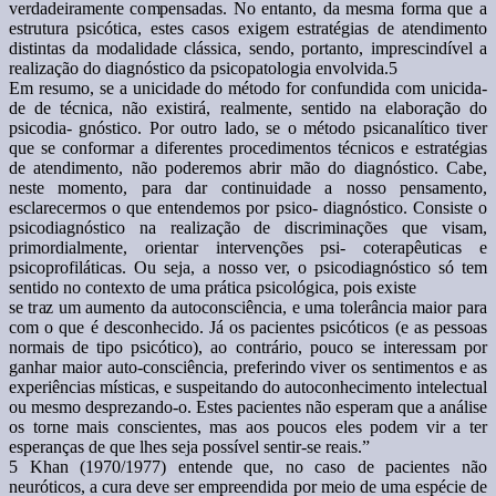
verdadeiramente compensadas. No entanto, da mesma forma que a
estrutura psicótica, estes casos exigem estratégias de atendimento
distintas da modalidade clássica, sendo, portanto, imprescindível a
realização do diagnóstico da psicopatologia envolvida.5
Em resumo, se a unicidade do método for confundida com unicida-
de de técnica, não existirá, realmente, sentido na elaboração do
psicodia- gnóstico. Por outro lado, se o método psicanalítico tiver
que se conformar a diferentes procedimentos técnicos e estratégias
de atendimento, não poderemos abrir mão do diagnóstico. Cabe,
neste momento, para dar continuidade a nosso pensamento,
esclarecermos o que entendemos por psico- diagnóstico. Consiste o
psicodiagnóstico na realização de discriminações que visam,
primordialmente, orientar intervenções psi- coterapêuticas e
psicoprofiláticas. Ou seja, a nosso ver, o psicodiagnóstico só tem
sentido no contexto de uma prática psicológica, pois existe
se traz um aumento da autoconsciência, e uma tolerância maior para
com o que é desconhecido. Já os pacientes psicóticos (e as pessoas
normais de tipo psicótico), ao contrário, pouco se interessam por
ganhar maior auto-consciência, preferindo viver os sentimentos e as
experiências místicas, e suspeitando do autoconhecimento intelectual
ou mesmo desprezando-o. Estes pacientes não esperam que a análise
os torne mais conscientes, mas aos poucos eles podem vir a ter
esperanças de que lhes seja possível sentir-se reais.”
5 Khan (1970/1977) entende que, no caso de pacientes não
neuróticos, a cura deve ser empreendida por meio de uma espécie de