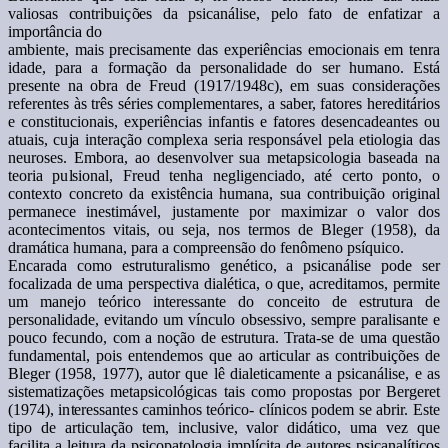
valiosas contribuições da psicanálise, pelo fato de enfatizar a
importância do
ambiente, mais precisamente das experiências emocionais em tenra
idade, para a formação da personalidade do ser humano. Está
presente na obra de Freud (1917/1948c), em suas considerações
referentes às três séries complementares, a saber, fatores hereditários
e constitucionais, experiências infantis e fatores desencadeantes ou
atuais, cuja interação complexa seria responsável pela etiologia das
neuroses. Embora, ao desenvolver sua metapsicologia baseada na
teoria pulsional, Freud tenha negligenciado, até certo ponto, o
contexto concreto da existência humana, sua contribuição original
permanece inestimável, justamente por maximizar o valor dos
acontecimentos vitais, ou seja, nos termos de Bleger (1958), da
dramática humana, para a compreensão do fenômeno psíquico.
Encarada como estruturalismo genético, a psicanálise pode ser
focalizada de uma perspectiva dialética, o que, acreditamos, permite
um manejo teórico interessante do conceito de estrutura de
personalidade, evitando um vínculo obsessivo, sempre paralisante e
pouco fecundo, com a noção de estrutura. Trata-se de uma questão
fundamental, pois entendemos que ao articular as contribuições de
Bleger (1958, 1977), autor que lê dialeticamente a psicanálise, e as
sistematizações metapsicológicas tais como propostas por Bergeret
(1974), interessantes caminhos teórico- clínicos podem se abrir. Este
tipo de articulação tem, inclusive, valor didático, uma vez que
facilita a leitura da psicopatologia implícita de autores psicanalíticos