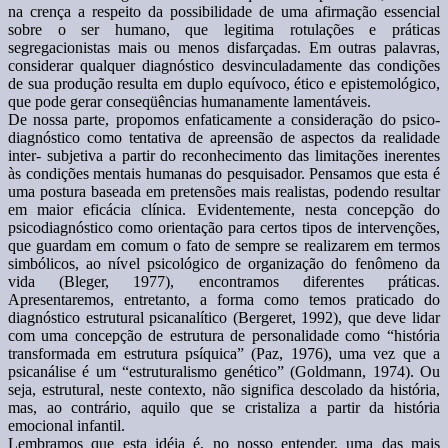
na crença a respeito da possibilidade de uma afirmação essencial
sobre o ser humano, que legitima rotulações e práticas
segregacionistas mais ou menos disfarçadas. Em outras palavras,
considerar qualquer diagnóstico desvinculadamente das condições
de sua produção resulta em duplo equívoco, ético e epistemológico,
que pode gerar conseqüências humanamente lamentáveis.
De nossa parte, propomos enfaticamente a consideração do psico-
diagnóstico como tentativa de apreensão de aspectos da realidade
inter- subjetiva a partir do reconhecimento das limitações inerentes
às condições mentais humanas do pesquisador. Pensamos que esta é
uma postura baseada em pretensões mais realistas, podendo resultar
em maior eficácia clínica. Evidentemente, nesta concepção do
psicodiagnóstico como orientação para certos tipos de intervenções,
que guardam em comum o fato de sempre se realizarem em termos
simbólicos, ao nível psicológico de organização do fenômeno da
vida (Bleger, 1977), encontramos diferentes práticas.
Apresentaremos, entretanto, a forma como temos praticado do
diagnóstico estrutural psicanalítico (Bergeret, 1992), que deve lidar
com uma concepção de estrutura de personalidade como “história
transformada em estrutura psíquica” (Paz, 1976), uma vez que a
psicanálise é um “estruturalismo genético” (Goldmann, 1974). Ou
seja, estrutural, neste contexto, não significa descolado da história,
mas, ao contrário, aquilo que se cristaliza a partir da história
emocional infantil.
Lembramos que esta idéia é, no nosso entender, uma das mais