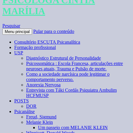
PSICÓLOGA CÍNTIA
MARÍLIA
Pesquisar
Pular para o conteúdo
Menu principal
Consultório ESCUTA Psicanalítica
Formação profissional
USP
Diagnóstico Estrutural de Personalidade
Psicossomática : Escola Francesa, articulações entre
neuroses atuais, Trauma e Pulsão de morte.
Como a sociedade narcísica pode legitimar o
comportamento perverso.
Anorexia Nervosa
Entrevista com Táki Cordás Psiquiatra Ambulim
HCFMUSP
POSTS
DOR
Psicanálise
Freud, Sigmund
Melanie Klein
Um passeio com MELANIE KLEIN
Winnicott, Donald Woods