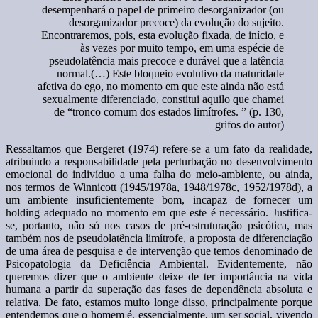
desempenhará o papel de primeiro desorganizador (ou
desorganizador precoce) da evolução do sujeito.
Encontraremos, pois, esta evolução fixada, de início, e
às vezes por muito tempo, em uma espécie de
pseudolatência mais precoce e durável que a latência
normal.(…) Este bloqueio evolutivo da maturidade
afetiva do ego, no momento em que este ainda não está
sexualmente diferenciado, constitui aquilo que chamei
de “tronco comum dos estados limítrofes. ” (p. 130,
grifos do autor)
Ressaltamos que Bergeret (1974) refere-se a um fato da realidade,
atribuindo a responsabilidade pela perturbação no desenvolvimento
emocional do indivíduo a uma falha do meio-ambiente, ou ainda,
nos termos de Winnicott (1945/1978a, 1948/1978c, 1952/1978d), a
um ambiente insuficientemente bom, incapaz de fornecer um
holding adequado no momento em que este é necessário. Justifica-
se, portanto, não só nos casos de pré-estruturação psicótica, mas
também nos de pseudolatência limítrofe, a proposta de diferenciação
de uma área de pesquisa e de intervenção que temos denominado de
Psicopatologia da Deficiência Ambiental. Evidentemente, não
queremos dizer que o ambiente deixe de ter importância na vida
humana a partir da superação das fases de dependência absoluta e
relativa. De fato, estamos muito longe disso, principalmente porque
entendemos que o homem é, essencialmente, um ser social, vivendo