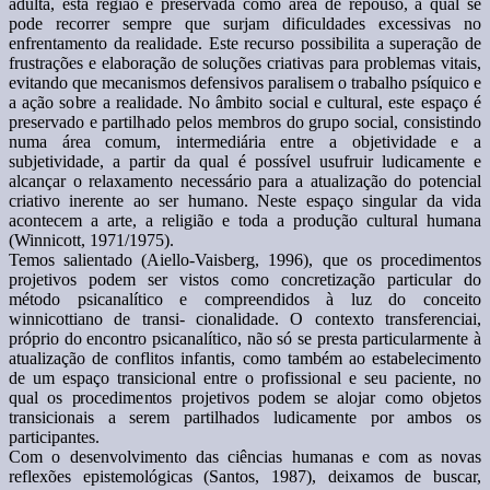
adulta, esta região é preservada como área de repouso, à qual se
pode recorrer sempre que surjam dificuldades excessivas no
enfrentamento da realidade. Este recurso possibilita a superação de
frustrações e elaboração de soluções criativas para problemas vitais,
evitando que mecanismos defensivos paralisem o trabalho psíquico e
a ação sobre a realidade. No âmbito social e cultural, este espaço é
preservado e partilhado pelos membros do grupo social, consistindo
numa área comum, intermediária entre a objetividade e a
subjetividade, a partir da qual é possível usufruir ludicamente e
alcançar o relaxamento necessário para a atualização do potencial
criativo inerente ao ser humano. Neste espaço singular da vida
acontecem a arte, a religião e toda a produção cultural humana
(Winnicott, 1971/1975).
Temos salientado (Aiello-Vaisberg, 1996), que os procedimentos
projetivos podem ser vistos como concretização particular do
método psicanalítico e compreendidos à luz do conceito
winnicottiano de transi- cionalidade. O contexto transferenciai,
próprio do encontro psicanalítico, não só se presta particularmente à
atualização de conflitos infantis, como também ao estabelecimento
de um espaço transicional entre o profissional e seu paciente, no
qual os procedimentos projetivos podem se alojar como objetos
transicionais a serem partilhados ludicamente por ambos os
participantes.
Com o desenvolvimento das ciências humanas e com as novas
reflexões epistemológicas (Santos, 1987), deixamos de buscar,