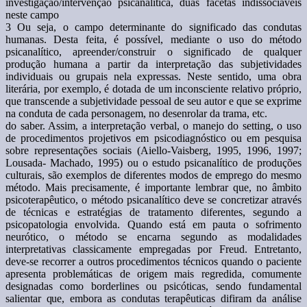
investigação/intervenção psicanalítica, duas facetas indissociáveis
neste campo
3 Ou seja, o campo determinante do significado das condutas
humanas. Desta feita, é possível, mediante o uso do método
psicanalítico, apreender/construir o significado de qualquer
produção humana a partir da interpretação das subjetividades
individuais ou grupais nela expressas. Neste sentido, uma obra
literária, por exemplo, é dotada de um inconsciente relativo próprio,
que transcende a subjetividade pessoal de seu autor e que se exprime
na conduta de cada personagem, no desenrolar da trama, etc.
do saber. Assim, a interpretação verbal, o manejo do setting, o uso
de procedimentos projetivos em psicodiagnóstico ou em pesquisa
sobre representações sociais (Aiello-Vaisberg, 1995, 1996, 1997;
Lousada- Machado, 1995) ou o estudo psicanalítico de produções
culturais, são exemplos de diferentes modos de emprego do mesmo
método. Mais precisamente, é importante lembrar que, no âmbito
psicoterapêutico, o método psicanalítico deve se concretizar através
de técnicas e estratégias de tratamento diferentes, segundo a
psicopatologia envolvida. Quando está em pauta o sofrimento
neurótico, o método se encarna segundo as modalidades
interpretativas classicamente empregadas por Freud. Entretanto,
deve-se recorrer a outros procedimentos técnicos quando o paciente
apresenta problemáticas de origem mais regredida, comumente
designadas como borderlines ou psicóticas, sendo fundamental
salientar que, embora as condutas terapêuticas difiram da análise