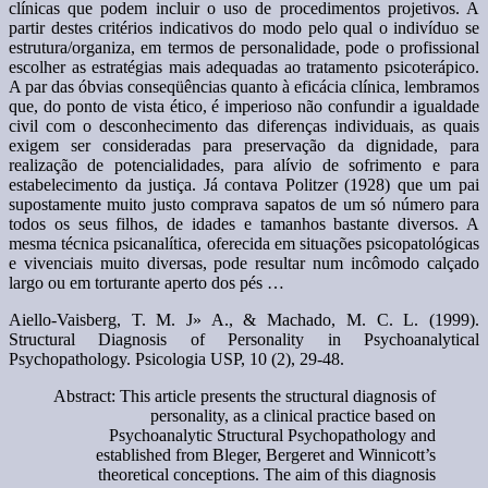
clínicas que podem incluir o uso de procedimentos projetivos. A
partir destes critérios indicativos do modo pelo qual o indivíduo se
estrutura/organiza, em termos de personalidade, pode o profissional
escolher as estratégias mais adequadas ao tratamento psicoterápico.
A par das óbvias conseqüências quanto à eficácia clínica, lembramos
que, do ponto de vista ético, é imperioso não confundir a igualdade
civil com o desconhecimento das diferenças individuais, as quais
exigem ser consideradas para preservação da dignidade, para
realização de potencialidades, para alívio de sofrimento e para
estabelecimento da justiça. Já contava Politzer (1928) que um pai
supostamente muito justo comprava sapatos de um só número para
todos os seus filhos, de idades e tamanhos bastante diversos. A
mesma técnica psicanalítica, oferecida em situações psicopatológicas
e vivenciais muito diversas, pode resultar num incômodo calçado
largo ou em torturante aperto dos pés …
Aiello-Vaisberg, T. M. J» A., & Machado, M. C. L. (1999).
Structural Diagnosis of Personality in Psychoanalytical
Psychopathology. Psicologia USP, 10 (2), 29-48.
Abstract: This article presents the structural diagnosis of
personality, as a clinical practice based on
Psychoanalytic Structural Psychopathology and
established from Bleger, Bergeret and Winnicott’s
theoretical conceptions. The aim of this diagnosis