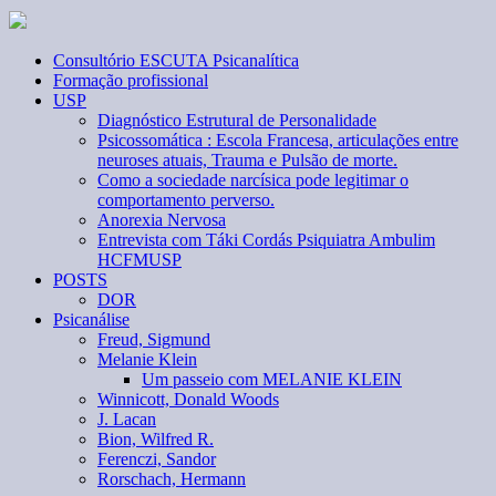
Consultório ESCUTA Psicanalítica
Formação profissional
USP
Diagnóstico Estrutural de Personalidade
Psicossomática : Escola Francesa, articulações entre
neuroses atuais, Trauma e Pulsão de morte.
Como a sociedade narcísica pode legitimar o
comportamento perverso.
Anorexia Nervosa
Entrevista com Táki Cordás Psiquiatra Ambulim
HCFMUSP
POSTS
DOR
Psicanálise
Freud, Sigmund
Melanie Klein
Um passeio com MELANIE KLEIN
Winnicott, Donald Woods
J. Lacan
Bion, Wilfred R.
Ferenczi, Sandor
Rorschach, Hermann