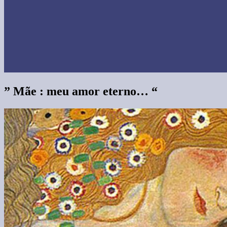
” Mãe : meu amor eterno… “