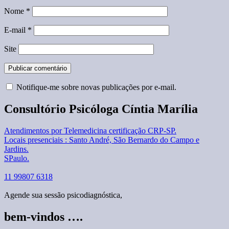
Nome
*
E-mail
*
Site
Notifique-me sobre novas publicações por e-mail.
Consultório Psicóloga Cíntia Marília
Atendimentos por Telemedicina certificação CRP-SP.
Locais presenciais : Santo André, São Bernardo do Campo e
Jardins.
SPaulo.
11 99807 6318
Agende sua sessão psicodiagnóstica,
bem-vindos ….