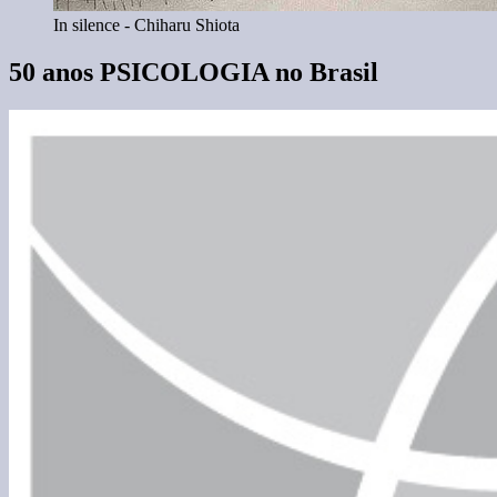
In silence - Chiharu Shiota
50 anos PSICOLOGIA no Brasil