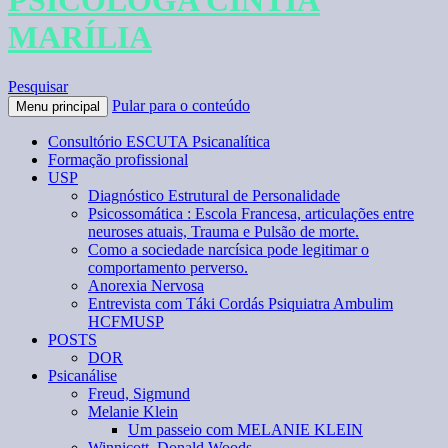
PSICÓLOGA CÍNTIA
MARÍLIA
Pesquisar
Pular para o conteúdo
Menu principal
Consultório ESCUTA Psicanalítica
Formação profissional
USP
Diagnóstico Estrutural de Personalidade
Psicossomática : Escola Francesa, articulações entre
neuroses atuais, Trauma e Pulsão de morte.
Como a sociedade narcísica pode legitimar o
comportamento perverso.
Anorexia Nervosa
Entrevista com Táki Cordás Psiquiatra Ambulim
HCFMUSP
POSTS
DOR
Psicanálise
Freud, Sigmund
Melanie Klein
Um passeio com MELANIE KLEIN
Winnicott, Donald Woods