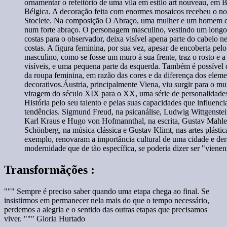
ornamentar o refeitório de uma vila em estilo art nouveau, em B
Bélgica. A decoração feita com enormes mosaicos recebeu o no
Stoclete. Na composição O Abraço, uma mulher e um homem e
num forte abraço. O personagem masculino, vestindo um longo
costas para o observador, deixa visível apena parte do cabelo n
costas. A figura feminina, por sua vez, apesar de encoberta pel
masculino, como se fosse um muro à sua frente, traz o rosto e a
visíveis, e uma pequena parte da esquerda. Também é possível d
da roupa feminina, em razão das cores e da diferença dos elem
decorativos.Áustria, principalmente Viena, viu surgir para o m
viragem do século XIX para o XX, uma série de personalidades
História pelo seu talento e pelas suas capacidades que influenc
tendências. Sigmund Freud, na psicanálise, Ludwig Wittgenstein
Karl Kraus e Hugo von Hofmannthal, na escrita, Gustav Mahle
Schönberg, na música clássica e Gustav Klimt, nas artes plástic
exemplo, renovaram a importância cultural de uma cidade e de
modernidade que de tão específica, se poderia dizer ser "vienen
Transformãções :
""" Sempre é preciso saber quando uma etapa chega ao final. Se
insistirmos em permanecer nela mais do que o tempo necessário,
perdemos a alegria e o sentido das outras etapas que precisamos
viver. """ Gloria Hurtado